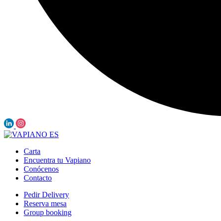
Carta
Encuentra tu Vapiano
Conócenos
Contacto
Pedir Delivery
Reserva mesa
Group booking