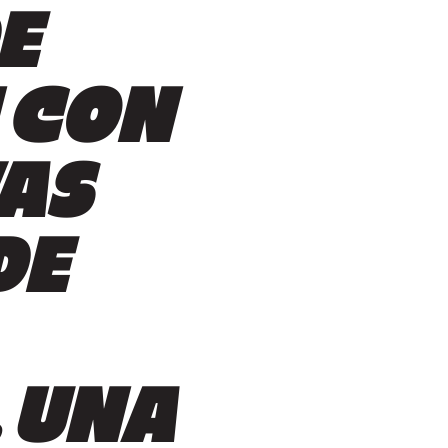
E
 CON
AS
DE
. UNA