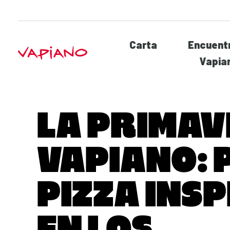
Carta
Encuentr
Vapia
LA PRIMAV
VAPIANO: 
PIZZA INS