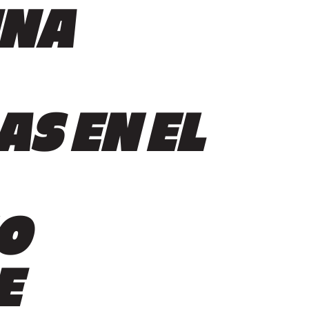
UNA
AS EN EL
O
E