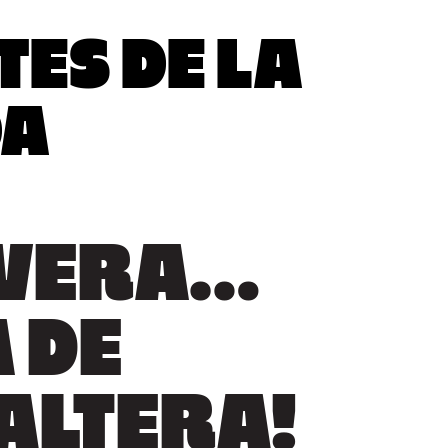
TES DE LA
DA
AVERA…
 DE
ALTERA!