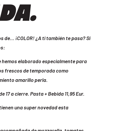
DA.
os de… ¡COLOR! ¿A ti también te pasa? Si
os:
ue hemos elaborado especialmente para
tos frescos de temporada como
miento amarillo perla.
 17 a cierre. Pasta + Bebida 11,95 Eur.
 tienen una super novedad esta
 acompañada de mozzarella, tomates