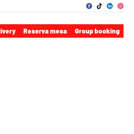
livery
Reserva mesa
Group booking