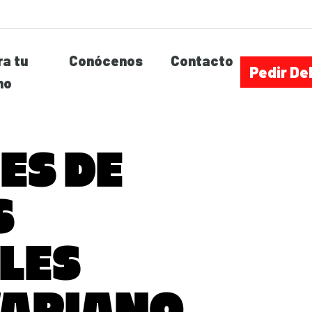
a tu
Conócenos
Contacto
Pedir De
no
ES DE
S
BLES