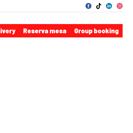
livery
Reserva mesa
Group booking