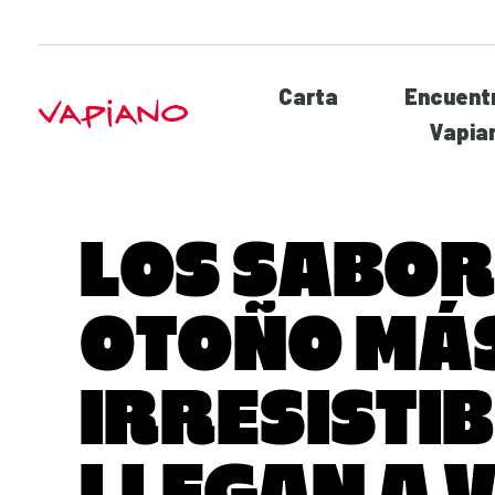
Carta
Encuentr
Vapia
LOS SABOR
OTOÑO MÁ
IRRESISTI