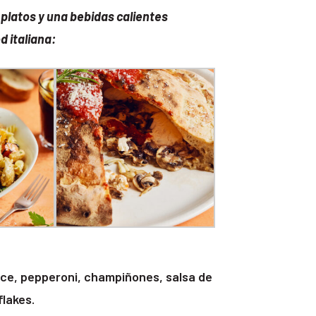
platos y una bebidas calientes
d italiana:
lce, pepperoni, champiñones, salsa de
flakes.